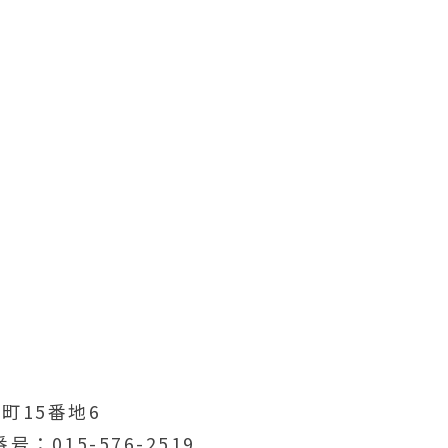
町15番地6
番号
015-576-2519