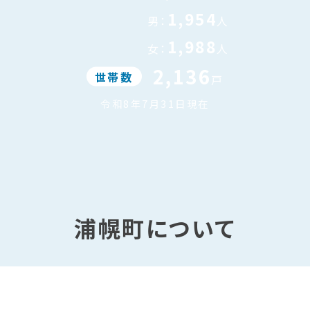
1,954
男：
人
1,988
女：
人
2,136
世帯数
戸
令和8年7月31日現在
浦幌町について
町長室