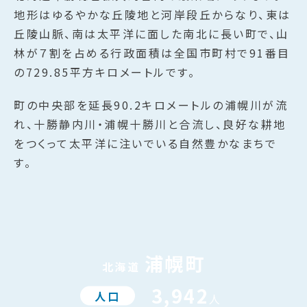
地形はゆるやかな丘陵地と河岸段丘からなり、東は
丘陵山脈、南は太平洋に面した南北に長い町で、山
林が７割を占める行政面積は全国市町村で91番目
の729.85平方キロメートルです。
町の中央部を延長90.2キロメートルの浦幌川が流
れ、十勝静内川・浦幌十勝川と合流し、良好な耕地
をつくって太平洋に注いでいる自然豊かなまちで
す。
浦幌町
北海道
3,942
人口
人