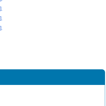
]
]
]