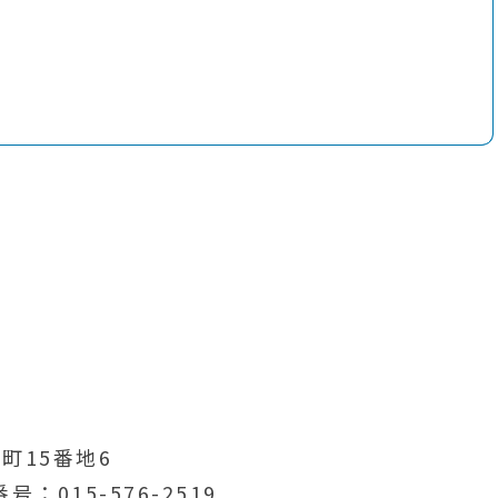
1
町15番地6
番号
015-576-2519