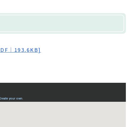
F｜193.6KB]