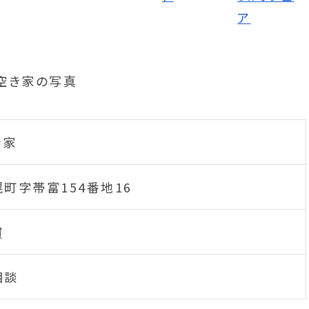
き家
町字帯富154番地16
買
相談