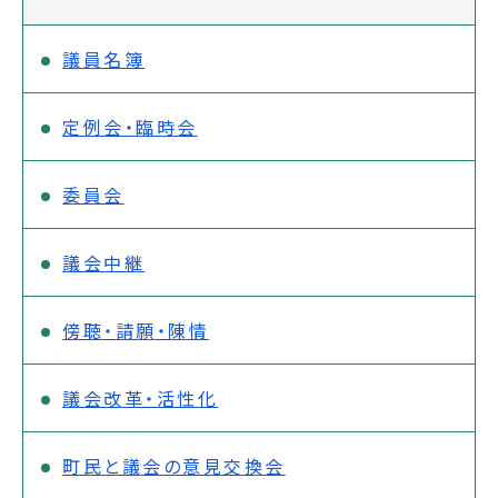
議員名簿
定例会・臨時会
委員会
議会中継
傍聴・請願・陳情
議会改革・活性化
町民と議会の意見交換会