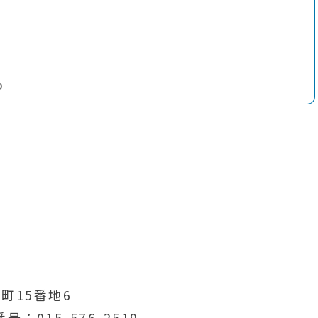
p
町15番地6
番号
015-576-2519