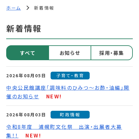
ホーム
新着情報
新着情報
すべて
お知らせ
採用・募集
2026年08月05日
子育て・教育
中央公民館講座「調味料のひみつ～お酢・油編」開
催のお知らせ
NEW!
2026年08月03日
町政情報
令和8年度 浦幌町文化祭 出演・出展者大募
集！！
NEW!