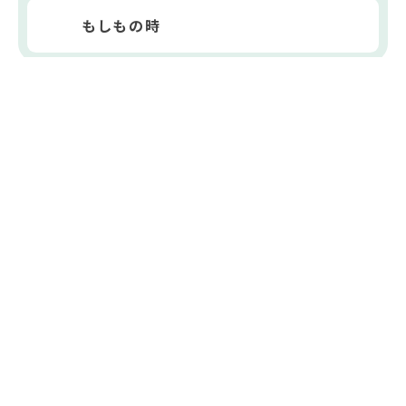
もしもの時
浦幌町役場
〒089-5692
北海道十勝郡浦幌町字桜町15番地6
電話番号
015-576-2111
FAX番号
015-576-2519
開庁時間
月曜日～金曜日
8時30分～17時15分（土日祝
日、12月29日～1月3日を除く）