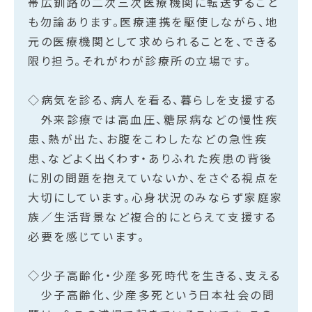
帯広釧路の二次三次医療機関に転送すること
も勿論あります。医療連携を駆使しながら、地
元の医療機関として求められることを、できる
限り担う。それがわが診療所の立場です。
◇病気を診る、病人を看る、暮らしを支援する
外来診療では高血圧、糖尿病などの慢性疾
患、熱が出た、お腹をこわしたなどの急性疾
患、などよく出くわす・ありふれた疾患の背後
に別の問題を抱えていないか、をさぐる視点を
大切にしています。心身状況のみならず家庭家
族／生活背景など複合的にとらえて支援する
必要を感じています。
◇少子高齢化・少産多死時代を生きる、支える
少子高齢化、少産多死という日本社会の問