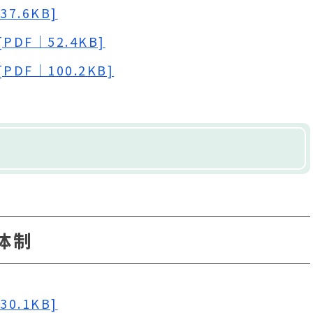
7.6KB]
DF｜52.4KB]
DF｜100.2KB]
体制
0.1KB]