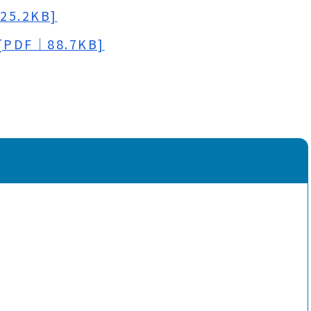
5.2KB]
DF｜88.7KB]