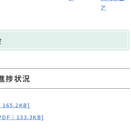
会
の進捗状況
65.2KB]
F｜133.3KB]