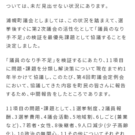
ついては、未だ見出せない状況にあります。
浦幌町議会としましては、この状況を踏まえて、選
挙後すぐに第2次議会の活性化として「議員のなり
手不足」の検証を最優先課題として協議することを
決定しました。
「議員のなり手不足」を検証するにあたり、11項目
に問題・課題を分類し解決策について現在まで約1
年半かけて協議し、このたび、第4回町議会定例会
において、協議してきた内容を町民の皆さんに報告
するため、中間報告をしたところであります。
11項目の問題・課題として、1選挙制度、2議員報
酬、3選挙費用、4議会活動、5地域割、6しごと(兼業
など)、7若者・女性、8後継者、9人口減少(少子高齢
化)、10政治の無関心、11その他についてそれぞれ