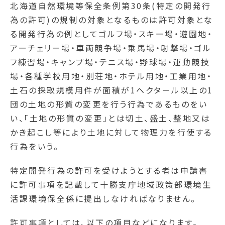
北海道自然環境等保全条例第30条(特定の開発行
為の許可)の規制の対象となるものは許可対象とな
る開発行為の例としてゴルフ場・スキー場・遊園地・
アーチェリー場・車両競争場・乗馬場・射撃場・ゴル
フ練習場・キャンプ場・テニス場・野球場・運動競技
場・各種学校用地・別荘地・ホテル用地・工業用地・
土石の採取規模用件が面積が1ヘクタール以上の1
団の土地の形質の変更を行う行為であるものをい
い、「土地の形質の変更」とは切土、盛土、整地又は
かき起こし等により土地に対して物理力を行使する
行為をいう。
特定開発行為の許可を受けようとする者は申請書
に許可事項を記載して十勝支庁地域政策部環境生
活課環境保全係に提出しなければなりません。
許可事項としては、以下の項目などになります。