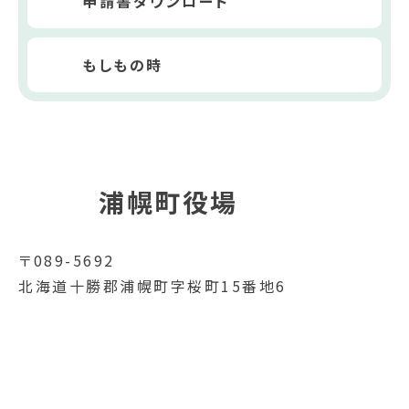
申請書ダウンロード
もしもの時
浦幌町役場
〒089-5692
北海道十勝郡浦幌町字桜町15番地6
電話番号
015-576-2111
FAX番号
015-576-2519
開庁時間
月曜日～金曜日
8時30分～17時15分（土日祝