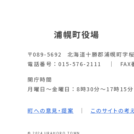
浦幌町役場
〒089-5692
北海道十勝郡浦幌町字桜
電話番号
015-576-2111
FAX
開庁時間
月曜日～金曜日
8時30分～17時15
町への意見・提案
このサイトの考
© 2024 URAHORO TOWN